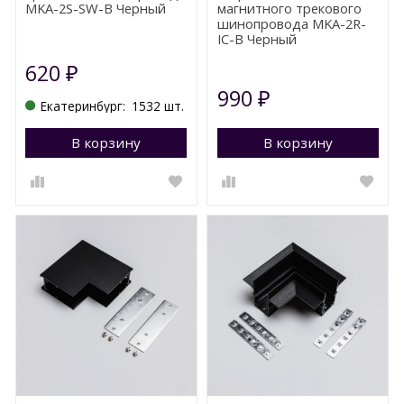
MKA-2S-SW-B Черный
магнитного трекового
шинопровода MKA-2R-
IC-B Черный
620
₽
990
₽
Екатеринбург:
1532 шт.
В корзину
Перейти в корзину
В корзину
П