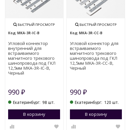
БЫСТРЫЙ ПРОСМОТР
БЫСТРЫЙ ПРОСМОТР
MKA-3R-IC-B
MKA-3R-CC-B
Угловой коннектор
Угловой коннектор для
внутренний для
встраиваемого
встраиваемого
магнитного трекового
магнитного трекового
шинопровода под ГКЛ
шинопровода под ГКЛ
12,5мм MKA-3R-CC-B,
12,5мм MKA-3R-IC-B,
Черный
Черный
990
990
₽
₽
Екатеринбург:
98 шт.
Екатеринбург:
120 шт.
В корзину
Перейти в корзину
В корзину
П