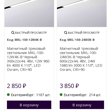
БЫСТРЫЙ ПРОСМОТР
БЫСТРЫЙ ПРОСМОТР
MKL-100-12W4K-B
MKL-100-24W3K-B
Магнитный трековый
Магнитный трековый
светильник MKL-100-
светильник MKL-100-
12W4K-B Черный
24W3K-B Черный
300x22x44, 48V, 12W 960
600x22x44, 48V, 24W
lm 4000 К 110°, LED
1680 lm 3000 К 110°, LED
Osram, CRI>90
Osram, CRI>90
2 850
3 850
₽
₽
Екатеринбург:
1107 шт.
Екатеринбург:
214 шт.
В корзину
Перейти в корзину
В корзину
П