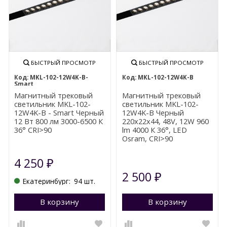
БЫСТРЫЙ ПРОСМОТР
БЫСТРЫЙ ПРОСМОТР
MKL-102-12W4K-B-
MKL-102-12W4K-B
Smart
Магнитный трековый
Магнитный трековый
светильник MKL-102-
светильник MKL-102-
12W4K-B - Smart Черный
12W4K-B Черный
12 Вт 800 лм 3000-6500 К
220x22x44, 48V, 12W 960
36° CRI>90
lm 4000 К 36°, LED
Osram, CRI>90
4 250
₽
2 500
₽
Екатеринбург:
94 шт.
В корзину
Перейти в корзину
В корзину
П