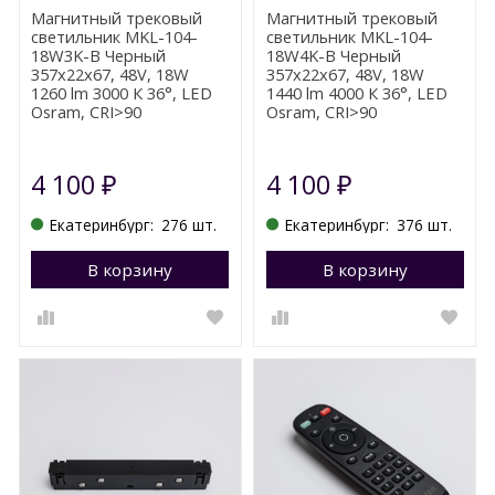
Магнитный трековый
Магнитный трековый
светильник MKL-104-
светильник MKL-104-
18W3K-B Черный
18W4K-B Черный
357x22x67, 48V, 18W
357x22x67, 48V, 18W
1260 lm 3000 К 36°, LED
1440 lm 4000 К 36°, LED
Osram, CRI>90
Osram, CRI>90
4 100
4 100
₽
₽
Екатеринбург:
276 шт.
Екатеринбург:
376 шт.
В корзину
Перейти в корзину
В корзину
П