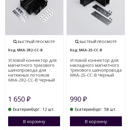
БЫСТРЫЙ ПРОСМОТР
БЫСТРЫЙ ПРОСМОТР
MKA-2R2-CC-B
MKA-2S-CC-B
Угловой коннектор для
Угловой коннектор для
магнитного трекового
накладного магнитного
шинопровода для
трекового шинопровода
натяжных потолков
MKA-2S-CC-B Черный
MKA-2R2-CC-B Черный
1 650
990
₽
₽
Екатеринбург:
12 шт.
Екатеринбург:
58 шт.
В корзину
Перейти в корзину
В корзину
П