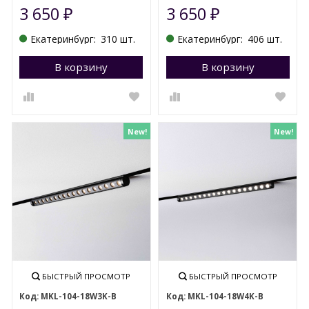
3 650
3 650
₽
₽
Екатеринбург:
310 шт.
Екатеринбург:
406 шт.
В корзину
Перейти в корзину
В корзину
П
New!
New!
БЫСТРЫЙ ПРОСМОТР
БЫСТРЫЙ ПРОСМОТР
MKL-104-18W3K-B
MKL-104-18W4K-B