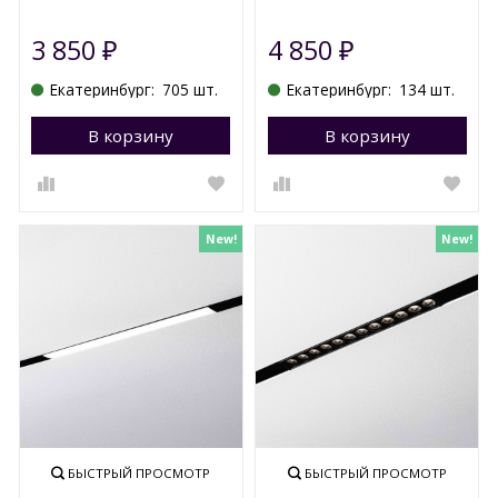
3 850
4 850
₽
₽
Екатеринбург:
705 шт.
Екатеринбург:
134 шт.
В корзину
Перейти в корзину
В корзину
П
New!
New!
БЫСТРЫЙ ПРОСМОТР
БЫСТРЫЙ ПРОСМОТР