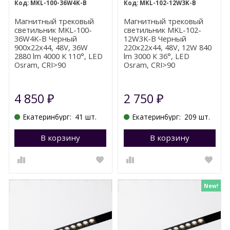
MKL-100-36W4K-B
MKL-102-12W3K-B
Магнитный трековый
Магнитный трековый
светильник MKL-100-
светильник MKL-102-
36W4K-B Черный
12W3K-B Черный
900x22x44, 48V, 36W
220x22x44, 48V, 12W 840
2880 lm 4000 К 110°, LED
lm 3000 К 36°, LED
Osram, CRI>90
Osram, CRI>90
4 850
2 750
₽
₽
Екатеринбург:
41 шт.
Екатеринбург:
209 шт.
В корзину
Перейти в корзину
В корзину
П
New!