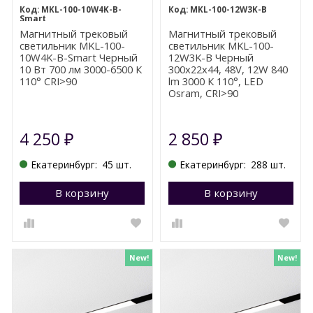
MKL-100-10W4K-B-
MKL-100-12W3K-B
Smart
Магнитный трековый
Магнитный трековый
светильник MKL-100-
светильник MKL-100-
10W4K-B-Smart Черный
12W3K-B Черный
10 Вт 700 лм 3000-6500 К
300x22x44, 48V, 12W 840
110° CRI>90
lm 3000 К 110°, LED
Osram, CRI>90
4 250
2 850
₽
₽
Екатеринбург:
45 шт.
Екатеринбург:
288 шт.
В корзину
Перейти в корзину
В корзину
П
New!
New!