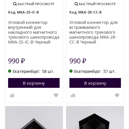
БЫСТРЫЙ ПРОСМОТР
БЫСТРЫЙ ПРОСМОТР
MKA-2S-IC-B
MKA-2R-CC-B
Угловой коннектор
Угловой коннектор для
внутренний для
встраиваемого
накладного магнитного
магнитного трекового
трекового шинопровода
шинопровода MKA-2R-
MKA-2S-IC-B Черный
CC-B Черный
990
990
₽
₽
Екатеринбург:
58 шт.
Екатеринбург:
57 шт.
В корзину
Перейти в корзину
В корзину
П