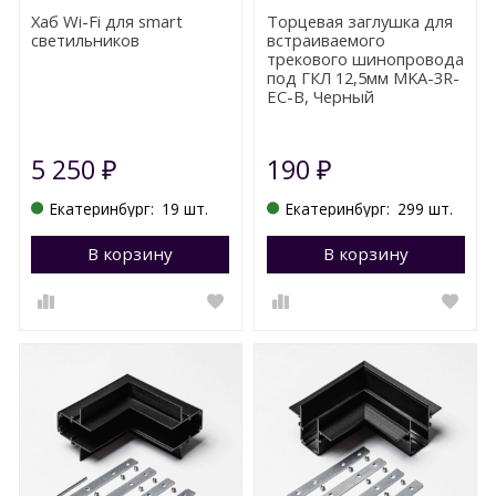
Хаб Wi-Fi для smart
Торцевая заглушка для
светильников
встраиваемого
трекового шинопровода
под ГКЛ 12,5мм MKA-3R-
EC-B, Черный
5 250
190
₽
₽
Екатеринбург:
19 шт.
Екатеринбург:
299 шт.
В корзину
Перейти в корзину
В корзину
П