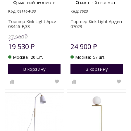
БЫСТРЫЙ ПРОСМОТР
БЫСТРЫЙ ПРОСМОТР
08446-F,33
7023
Торшер Kink Light Арси
Торшер Kink Light Арден
08446-F,33
07023
27 900
₽
19 530
24 900
₽
₽
Москва:
20 шт.
Москва:
57 шт.
В корзину
Перейти в корзину
В корзину
П