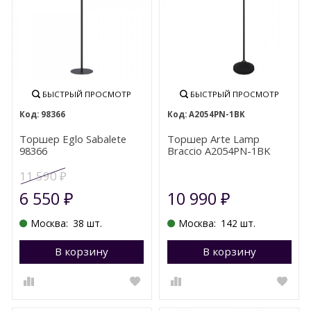
БЫСТРЫЙ ПРОСМОТР
БЫСТРЫЙ ПРОСМОТР
98366
A2054PN-1BK
Торшер Eglo Sabalete
Торшер Arte Lamp
98366
Braccio A2054PN-1BK
11 590
₽
6 550
10 990
₽
₽
Москва:
38 шт.
Москва:
142 шт.
В корзину
Перейти в корзину
В корзину
П