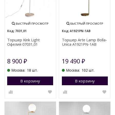
БЫСТРЫЙ ПРОСМОТР
БЫСТРЫЙ ПРОСМОТР
7031,01
A1921PN-1AB
Торшер Kink Light
Торшер Arte Lamp Bolla-
Офелия 07031,01
Unica A1921PN-1AB
8 900
19 490
₽
₽
Москва:
18 шт.
Москва:
102 шт.
В корзину
Перейти в корзину
В корзину
П