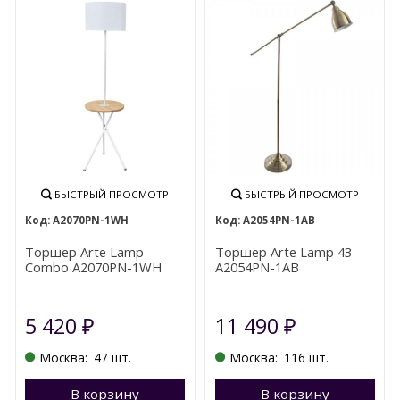
БЫСТРЫЙ ПРОСМОТР
БЫСТРЫЙ ПРОСМОТР
A2070PN-1WH
A2054PN-1AB
Торшер Arte Lamp
Торшер Arte Lamp 43
Combo A2070PN-1WH
A2054PN-1AB
5 420
11 490
₽
₽
Москва:
47 шт.
Москва:
116 шт.
В корзину
Перейти в корзину
В корзину
П