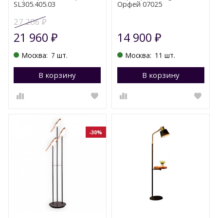
SL305.405.03
Орфей 07025
27 206
₽
21 960
14 900
₽
₽
Москва:
7 шт.
Москва:
11 шт.
В корзину
Перейти в корзину
В корзину
П
-30%