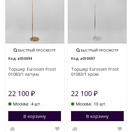
БЫСТРЫЙ ПРОСМОТР
БЫСТРЫЙ ПРОСМОТР
a050094
a050097
Торшер Eurosvet Frost
Торшер Eurosvet Frost
01083/1 латунь
01083/1 хром
22 100
22 100
₽
₽
Москва:
4 шт.
Москва:
10 шт.
В корзину
Перейти в корзину
В корзину
П