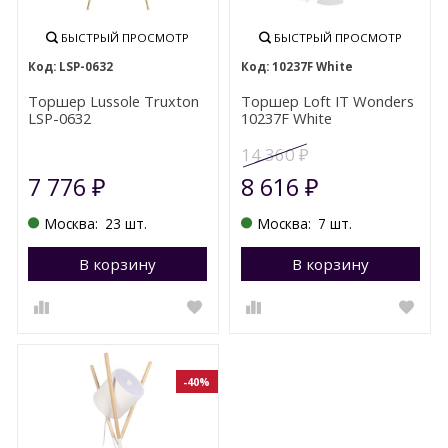
БЫСТРЫЙ ПРОСМОТР
БЫСТРЫЙ ПРОСМОТР
LSP-0632
10237F White
Торшер Lussole Truxton
Торшер Loft IT Wonders
LSP-0632
10237F White
14 360
₽
7 776
8 616
₽
₽
Москва:
23 шт.
Москва:
7 шт.
В корзину
Перейти в корзину
В корзину
П
-40%