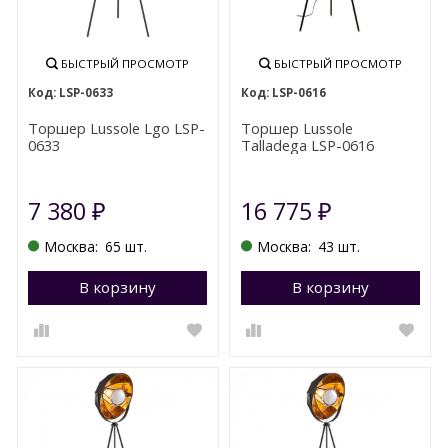
БЫСТРЫЙ ПРОСМОТР
БЫСТРЫЙ ПРОСМОТР
LSP-0633
LSP-0616
Торшер Lussole Lgo LSP-
Торшер Lussole
0633
Talladega LSP-0616
7 380
16 775
₽
₽
Москва:
65 шт.
Москва:
43 шт.
В корзину
Перейти в корзину
В корзину
П