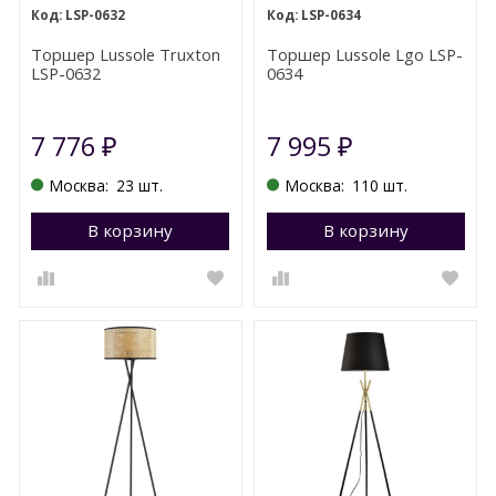
LSP-0632
LSP-0634
Торшер Lussole Truxton
Торшер Lussole Lgo LSP-
LSP-0632
0634
7 776
7 995
₽
₽
Москва:
23 шт.
Москва:
110 шт.
В корзину
Перейти в корзину
В корзину
П