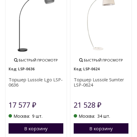
БЫСТРЫЙ ПРОСМОТР
БЫСТРЫЙ ПРОСМОТР
LSP-0636
LSP-0624
Торшер Lussole Lgo LSP-
Торшер Lussole Sumter
0636
LSP-0624
17 577
21 528
₽
₽
Москва:
9 шт.
Москва:
34 шт.
В корзину
Перейти в корзину
В корзину
П