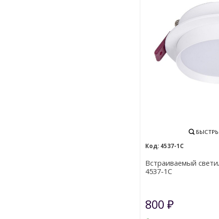
БЫСТРЫ
4537-1C
Встраиваемый светил
4537-1C
800
₽