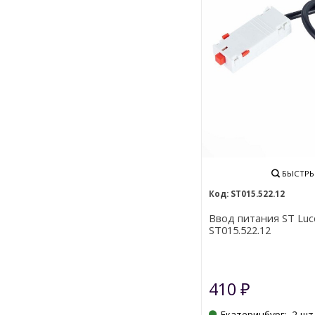
БЫСТРЫ
ST015.522.12
Ввод питания ST Luce
ST015.522.12
410
₽
Екатеринбург:
2 шт