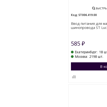
БЫСТРЫ
ST006.419.00
Ввод питания для м
шинопровода ST Luce
585
₽
Екатеринбург:
18 ш
Москва:
2198 шт.
В к