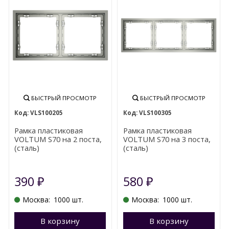
БЫСТРЫЙ ПРОСМОТР
БЫСТРЫЙ ПРОСМОТР
VLS100205
VLS100305
Рамка пластиковая
Рамка пластиковая
VOLTUM S70 на 2 поста,
VOLTUM S70 на 3 поста,
(сталь)
(сталь)
390
580
₽
₽
Москва:
1000 шт.
Москва:
1000 шт.
В корзину
Перейти в корзину
В корзину
П