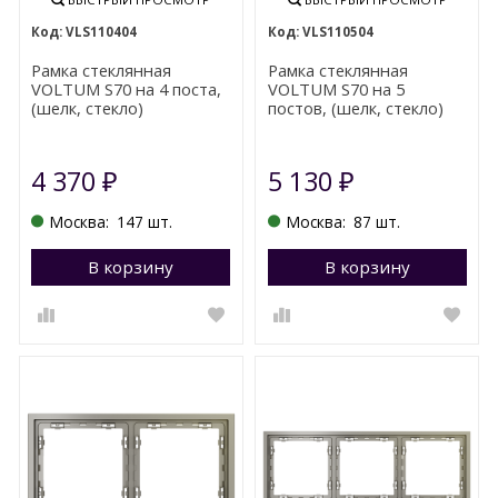
VLS110404
VLS110504
Рамка стеклянная
Рамка стеклянная
VOLTUM S70 на 4 поста,
VOLTUM S70 на 5
(шелк, стекло)
постов, (шелк, стекло)
4 370
5 130
₽
₽
Москва:
147 шт.
Москва:
87 шт.
В корзину
Перейти в корзину
В корзину
П