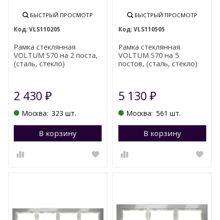
БЫСТРЫЙ ПРОСМОТР
БЫСТРЫЙ ПРОСМОТР
VLS110205
VLS110505
Рамка стеклянная
Рамка стеклянная
VOLTUM S70 на 2 поста,
VOLTUM S70 на 5
(сталь, стекло)
постов, (сталь, стекло)
2 430
5 130
₽
₽
Москва:
323 шт.
Москва:
561 шт.
В корзину
Перейти в корзину
В корзину
П