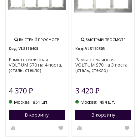
БЫСТРЫЙ ПРОСМОТР
БЫСТРЫЙ ПРОСМОТР
VLS110405
VLS110305
Рамка стеклянная
Рамка стеклянная
VOLTUM S70 на 4 поста,
VOLTUM S70 на 3 поста,
(сталь, стекло)
(сталь, стекло)
4 370
3 420
₽
₽
Москва:
851 шт.
Москва:
494 шт.
В корзину
Перейти в корзину
В корзину
П