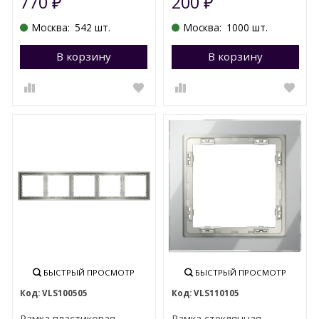
770
200
₽
₽
Москва:
542 шт.
Москва:
1000 шт.
В корзину
Перейти в корзину
В корзину
П
БЫСТРЫЙ ПРОСМОТР
БЫСТРЫЙ ПРОСМОТР
VLS100505
VLS110105
Рамка пластиковая
Рамка стеклянная