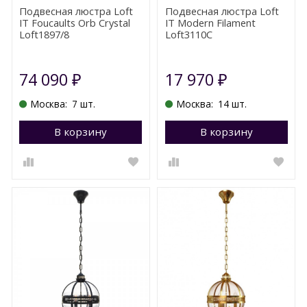
Подвесная люстра Loft
Подвесная люстра Loft
IT Foucaults Orb Crystal
IT Modern Filament
Loft1897/8
Loft3110C
74 090
17 970
₽
₽
Москва:
7 шт.
Москва:
14 шт.
В корзину
Перейти в корзину
В корзину
П