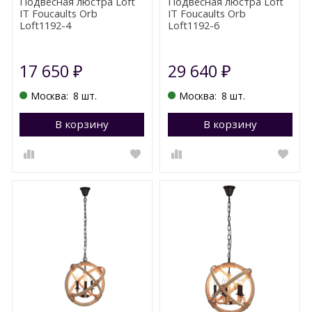
Подвесная люстра Loft
Подвесная люстра Loft
IT Foucaults Orb
IT Foucaults Orb
Loft1192-4
Loft1192-6
17 650
29 640
₽
₽
Москва:
8 шт.
Москва:
8 шт.
В корзину
Перейти в корзину
В корзину
П