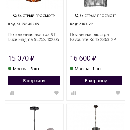
БЫСТРЫЙ ПРОСМОТР
БЫСТРЫЙ ПРОСМОТР
SL258.402.05
2363-2P
Потолочная люстра ST
Подвесная люстра
Luce Enigma SL258.402.05
Favourite Korb 2363-2P
15 070
16 600
₽
₽
Москва:
5 шт.
Москва:
1 шт.
В корзину
Перейти в корзину
В корзину
П