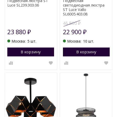
Подвесная люстра ST
Подвесная
Luce SL239.303.06
светодиодная люстра
ST Luce Vallo
SL6005.403.08
46 860
₽
23 880
22 900
₽
₽
Москва:
5 шт.
Москва:
10 шт.
В корзину
Перейти в корзину
В корзину
П