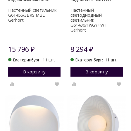
Настенный светильник
Настенный
G61456/3BRS MBL
светодиодный
Gerhort
светильник
G61436/1wGY+WT
Gerhort
15 796
8 294
₽
₽
Екатеринбург:
11 шт.
Екатеринбург:
11 шт.
В корзину
Перейти в корзину
В корзину
П