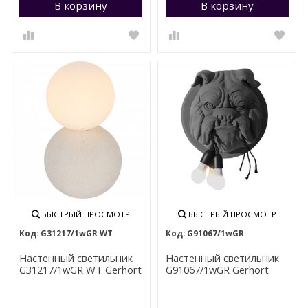
В корзину
Перейти в корзину
В корзину
П
БЫСТРЫЙ ПРОСМОТР
БЫСТРЫЙ ПРОСМОТР
G31217/1wGR WT
G91067/1wGR
Настенный светильник
Настенный светильник
G31217/1wGR WT Gerhort
G91067/1wGR Gerhort