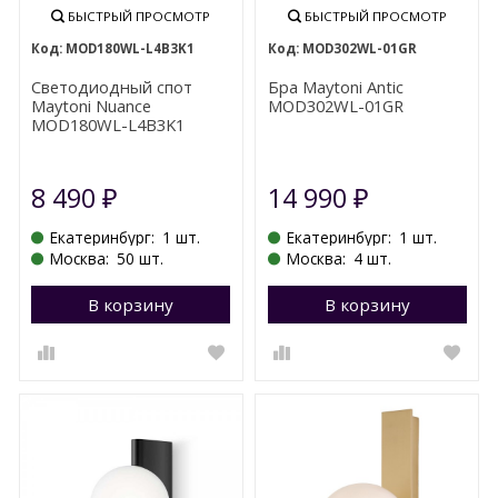
БЫСТРЫЙ ПРОСМОТР
БЫСТРЫЙ ПРОСМОТР
MOD180WL-L4B3K1
MOD302WL-01GR
Светодиодный спот
Бра Maytoni Antic
Maytoni Nuance
MOD302WL-01GR
MOD180WL-L4B3K1
8 490
14 990
₽
₽
Екатеринбург:
1 шт.
Екатеринбург:
1 шт.
Москва:
50 шт.
Москва:
4 шт.
В корзину
Перейти в корзину
В корзину
П