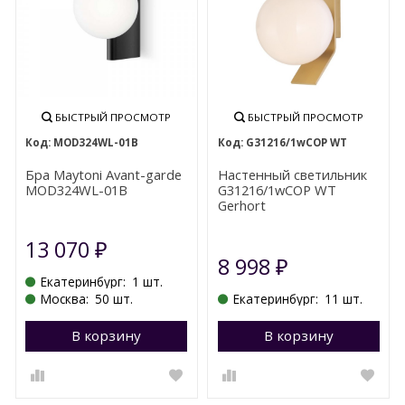
БЫСТРЫЙ ПРОСМОТР
БЫСТРЫЙ ПРОСМОТР
MOD324WL-01B
G31216/1wCOP WT
Бра Maytoni Avant-garde
Настенный светильник
MOD324WL-01B
G31216/1wCOP WT
Gerhort
13 070
₽
8 998
₽
Екатеринбург:
1 шт.
Москва:
50 шт.
Екатеринбург:
11 шт.
В корзину
Перейти в корзину
В корзину
П