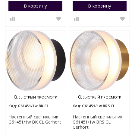
В корзину
Перейти в корзину
В корзину
П
БЫСТРЫЙ ПРОСМОТР
БЫСТРЫЙ ПРОСМОТР
G61451/1w BK CL
G61451/1w BRS CL
Настенный светильник
Настенный светильник
G61451/1w BK CL Gerhort
G61451/1w BRS CL
Gerhort