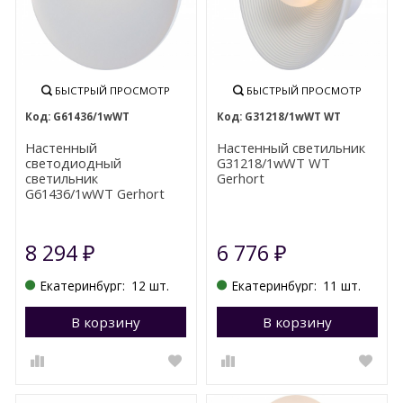
БЫСТРЫЙ ПРОСМОТР
БЫСТРЫЙ ПРОСМОТР
G61436/1wWT
G31218/1wWT WT
Настенный
Настенный светильник
светодиодный
G31218/1wWT WT
светильник
Gerhort
G61436/1wWT Gerhort
8 294
6 776
₽
₽
Екатеринбург:
12 шт.
Екатеринбург:
11 шт.
В корзину
Перейти в корзину
В корзину
П