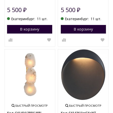
5 500
5 500
₽
₽
Екатеринбург:
11 шт.
Екатеринбург:
11 шт.
В корзину
Перейти в корзину
В корзину
П
БЫСТРЫЙ ПРОСМОТР
БЫСТРЫЙ ПРОСМОТР
G61456/3BRS MBL
G61436/1wGY+WT