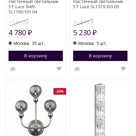
Настенный светильник
Настенный светильник
ST Luce Bafo
ST Luce SL1519.301.05
SL1160.101.04
17 910
10 879
₽
₽
4 780
5 230
₽
₽
Москва:
35 шт.
Москва:
5 шт.
В корзину
Перейти в корзину
В корзину
П
-32%