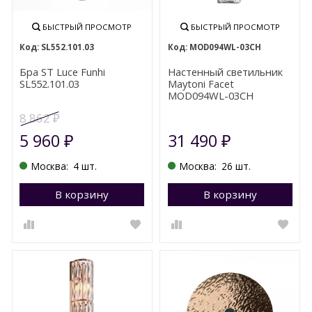
БЫСТРЫЙ ПРОСМОТР
БЫСТРЫЙ ПРОСМОТР
SL552.101.03
MOD094WL-03CH
Бра ST Luce Funhi
Настенный светильник
SL552.101.03
Maytoni Facet
MOD094WL-03CH
8 862
₽
5 960
31 490
₽
₽
Москва:
4 шт.
Москва:
26 шт.
В корзину
Перейти в корзину
В корзину
П