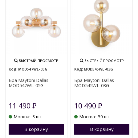
БЫСТРЫЙ ПРОСМОТР
БЫСТРЫЙ ПРОСМОТР
MOD547WL-05G
MOD545WL-03G
Бра Maytoni Dallas
Бра Maytoni Dallas
MOD547WL-05G
MOD545WL-03G
11 490
10 490
₽
₽
Москва:
3 шт.
Москва:
50 шт.
В корзину
Перейти в корзину
В корзину
П