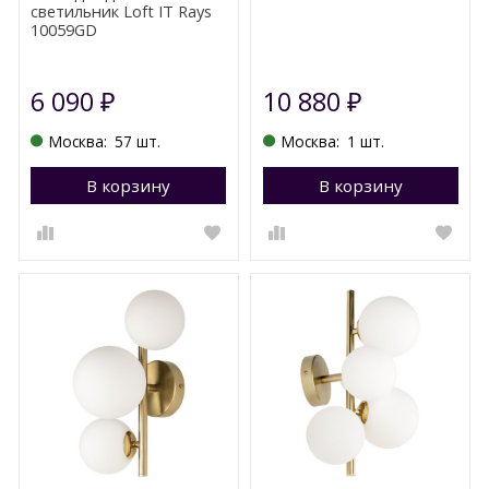
светильник Loft IT Rays
10059GD
6 090
10 880
₽
₽
Москва:
57 шт.
Москва:
1 шт.
В корзину
Перейти в корзину
В корзину
П