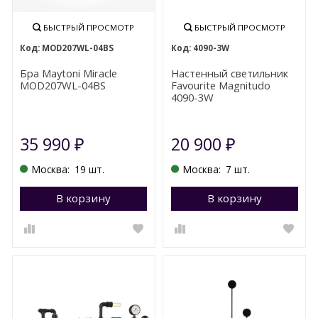
БЫСТРЫЙ ПРОСМОТР
БЫСТРЫЙ ПРОСМОТР
MOD207WL-04BS
4090-3W
Бра Maytoni Miracle
Настенный светильник
MOD207WL-04BS
Favourite Magnitudo
4090-3W
35 990
20 900
₽
₽
Москва:
19 шт.
Москва:
7 шт.
В корзину
Перейти в корзину
В корзину
П