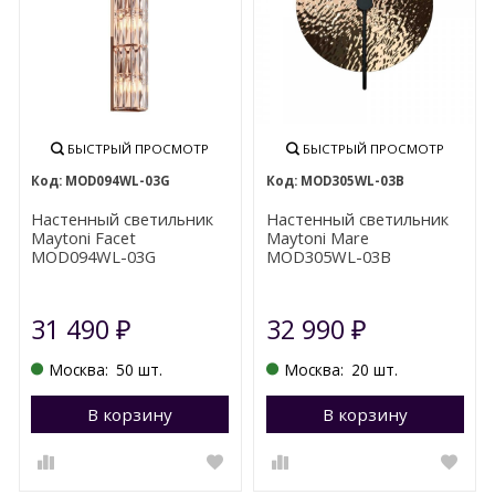
БЫСТРЫЙ ПРОСМОТР
БЫСТРЫЙ ПРОСМОТР
MOD094WL-03G
MOD305WL-03B
Настенный светильник
Настенный светильник
Maytoni Facet
Maytoni Mare
MOD094WL-03G
MOD305WL-03B
31 490
32 990
₽
₽
Москва:
50 шт.
Москва:
20 шт.
В корзину
Перейти в корзину
В корзину
П