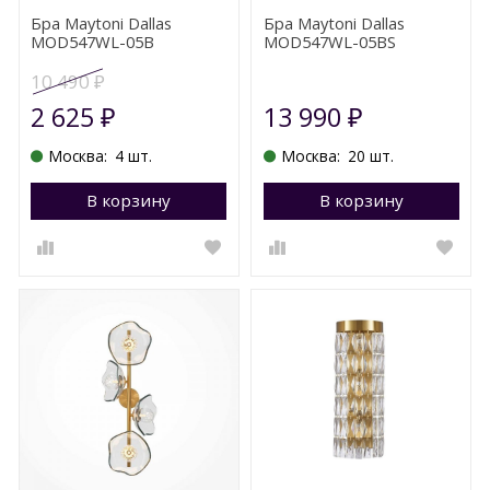
Бра Maytoni Dallas
Бра Maytoni Dallas
MOD547WL-05B
MOD547WL-05BS
10 490
₽
2 625
13 990
₽
₽
Москва:
4 шт.
Москва:
20 шт.
В корзину
Перейти в корзину
В корзину
П