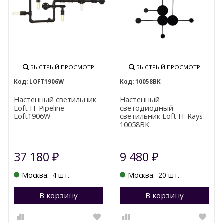
БЫСТРЫЙ ПРОСМОТР
БЫСТРЫЙ ПРОСМОТР
LOFT1906W
10058BK
Настенный светильник
Настенный
Loft IT Pipeline
светодиодный
Loft1906W
светильник Loft IT Rays
10058BK
37 180
9 480
₽
₽
Москва:
4 шт.
Москва:
20 шт.
В корзину
Перейти в корзину
В корзину
П