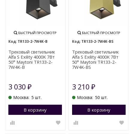
БЫСТРЫЙ ПРОСМОТР
БЫСТРЫЙ ПРОСМОТР
TR133-2-7W4K-B
TR133-2-7W4K-BS
Трековый светильник
Трековый светильник
Alfa S Exility 4000K 7Вт
Alfa S Exility 4000K 7Вт
50° Maytoni TR133-2-
50° Maytoni TR133-2-
7W4K-B
7W4K-BS
3 030
3 210
₽
₽
Москва:
5 шт.
Москва:
50 шт.
В корзину
Перейти в корзину
В корзину
П