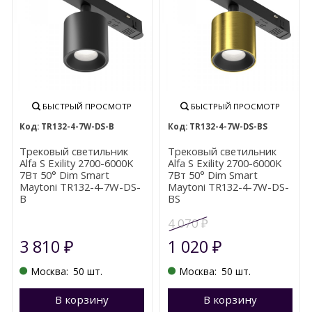
БЫСТРЫЙ ПРОСМОТР
БЫСТРЫЙ ПРОСМОТР
TR132-4-7W-DS-B
TR132-4-7W-DS-BS
Трековый светильник
Трековый светильник
Alfa S Exility 2700-6000K
Alfa S Exility 2700-6000K
7Вт 50° Dim Smart
7Вт 50° Dim Smart
Maytoni TR132-4-7W-DS-
Maytoni TR132-4-7W-DS-
B
BS
4 070
₽
3 810
1 020
₽
₽
Москва:
50 шт.
Москва:
50 шт.
В корзину
Перейти в корзину
В корзину
П