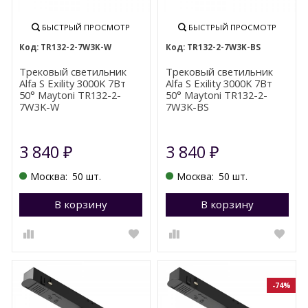
БЫСТРЫЙ ПРОСМОТР
БЫСТРЫЙ ПРОСМОТР
TR132-2-7W3K-W
TR132-2-7W3K-BS
Трековый светильник
Трековый светильник
Alfa S Exility 3000K 7Вт
Alfa S Exility 3000K 7Вт
50° Maytoni TR132-2-
50° Maytoni TR132-2-
7W3K-W
7W3K-BS
3 840
3 840
₽
₽
Москва:
50 шт.
Москва:
50 шт.
В корзину
Перейти в корзину
В корзину
П
-74%