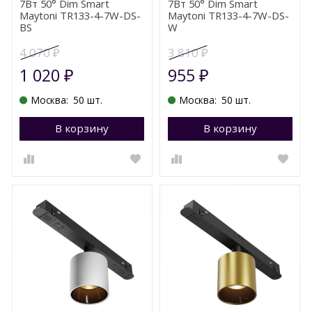
7Вт 50° Dim Smart
7Вт 50° Dim Smart
Maytoni TR133-4-7W-DS-
Maytoni TR133-4-7W-DS-
BS
W
4 070
3 810
₽
₽
1 020
955
₽
₽
Москва:
50 шт.
Москва:
50 шт.
В корзину
Перейти в корзину
В корзину
П