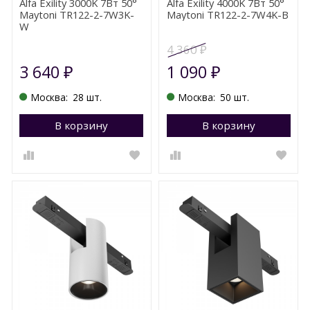
Alfa Exility 3000K 7Вт 50°
Alfa Exility 4000K 7Вт 50°
Maytoni TR122-2-7W3K-
Maytoni TR122-2-7W4K-B
W
4 360
₽
3 640
1 090
₽
₽
Москва:
28 шт.
Москва:
50 шт.
В корзину
Перейти в корзину
В корзину
П