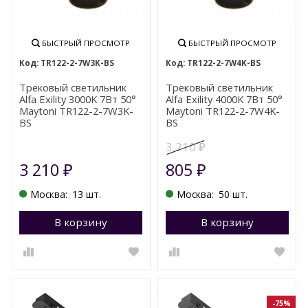
БЫСТРЫЙ ПРОСМОТР
БЫСТРЫЙ ПРОСМОТР
TR122-2-7W3K-BS
TR122-2-7W4K-BS
Трековый светильник
Трековый светильник
Alfa Exility 3000K 7Вт 50°
Alfa Exility 4000K 7Вт 50°
Maytoni TR122-2-7W3K-
Maytoni TR122-2-7W4K-
BS
BS
3 210
₽
3 210
805
₽
₽
Москва:
13 шт.
Москва:
50 шт.
В корзину
Перейти в корзину
В корзину
П
-75%