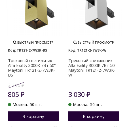
БЫСТРЫЙ ПРОСМОТР
БЫСТРЫЙ ПРОСМОТР
TR121-2-7W3K-BS
TR121-2-7W3K-W
Трековый светильник
Трековый светильник
Alfa Exility 3000K 7Вт 50°
Alfa Exility 3000K 7Вт 50°
Maytoni TR121-2-7W3K-
Maytoni TR121-2-7W3K-
BS
W
3 210
₽
805
3 030
₽
₽
Москва:
50 шт.
Москва:
50 шт.
В корзину
Перейти в корзину
В корзину
П