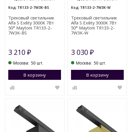
TR133-2-7W3K-BS
TR133-2-7W3K-W
Трековый светильник
Трековый светильник
Alfa S Exility 3000K 7Вт
Alfa S Exility 3000K 7Вт
50° Maytoni TR133-2-
50° Maytoni TR133-2-
7W3K-BS
7W3K-W
3 210
3 030
₽
₽
Москва:
50 шт.
Москва:
50 шт.
В корзину
Перейти в корзину
В корзину
П