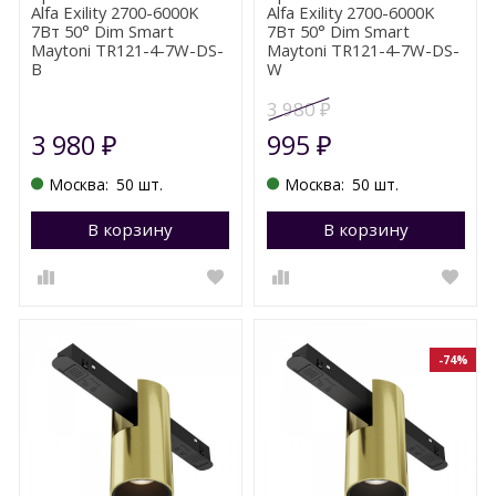
Alfa Exility 2700-6000K
Alfa Exility 2700-6000K
7Вт 50° Dim Smart
7Вт 50° Dim Smart
Maytoni TR121-4-7W-DS-
Maytoni TR121-4-7W-DS-
B
W
3 980
₽
3 980
995
₽
₽
Москва:
50 шт.
Москва:
50 шт.
В корзину
Перейти в корзину
В корзину
П
-74%