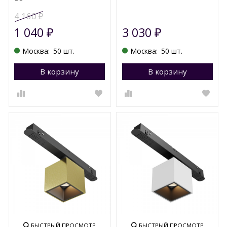
4 160
₽
1 040
3 030
₽
₽
Москва:
50 шт.
Москва:
50 шт.
В корзину
Перейти в корзину
В корзину
П
БЫСТРЫЙ ПРОСМОТР
БЫСТРЫЙ ПРОСМОТР