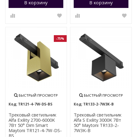
В корзину
Перейти в корзину
В корзину
П
-75%
БЫСТРЫЙ ПРОСМОТР
БЫСТРЫЙ ПРОСМОТР
TR121-4-7W-DS-BS
TR133-2-7W3K-B
Трековый светильник
Трековый светильник
Alfa Exility 2700-6000K
Alfa S Exility 3000K 7Вт
7Вт 50° Dim Smart
50° Maytoni TR133-2-
Maytoni TR121-4-7W-DS-
7W3K-B
BS