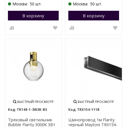
Москва:
50 шт.
Москва:
50 шт.
В корзину
Перейти в корзину
В корзину
П
БЫСТРЫЙ ПРОСМОТР
БЫСТРЫЙ ПРОСМОТР
TR148-1-3W3K-BS
TRX154-111B
Трековый светильник
Шинопровод 1м Flarity
Bubble Flarity 3000K 3Вт
черный Maytoni TRX154-