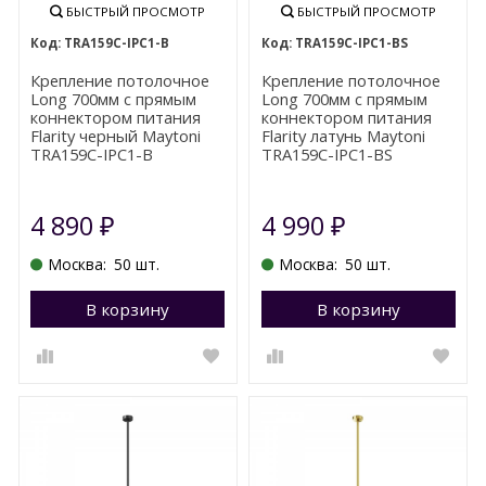
БЫСТРЫЙ ПРОСМОТР
БЫСТРЫЙ ПРОСМОТР
TRA159С-IPC1-B
TRA159С-IPC1-BS
Крепление потолочное
Крепление потолочное
Long 700мм с прямым
Long 700мм с прямым
коннектором питания
коннектором питания
Flarity черный Maytoni
Flarity латунь Maytoni
TRA159С-IPC1-B
TRA159С-IPC1-BS
4 890
4 990
₽
₽
Москва:
50 шт.
Москва:
50 шт.
В корзину
Перейти в корзину
В корзину
П