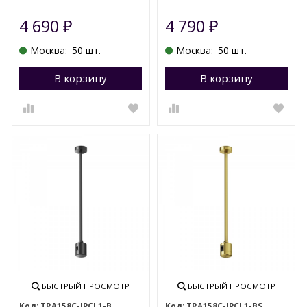
4 690
4 790
₽
₽
Москва:
50 шт.
Москва:
50 шт.
В корзину
Перейти в корзину
В корзину
П
БЫСТРЫЙ ПРОСМОТР
БЫСТРЫЙ ПРОСМОТР
TRA158С-IPCL1-B
TRA158С-IPCL1-BS