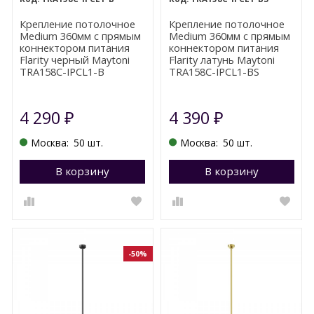
Крепление потолочное
Крепление потолочное
Medium 360мм с прямым
Medium 360мм с прямым
коннектором питания
коннектором питания
Flarity черный Maytoni
Flarity латунь Maytoni
TRA158С-IPCL1-B
TRA158С-IPCL1-BS
4 290
4 390
₽
₽
Москва:
50 шт.
Москва:
50 шт.
В корзину
Перейти в корзину
В корзину
П
-50%