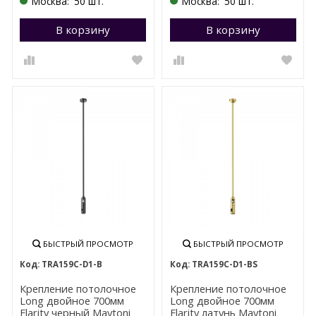
Москва:
50 шт.
Москва:
50 шт.
В корзину
Перейти в корзину
В корзину
П
БЫСТРЫЙ ПРОСМОТР
БЫСТРЫЙ ПРОСМОТР
TRA159С-D1-B
TRA159С-D1-BS
Крепление потолочное
Крепление потолочное
Long двойное 700мм
Long двойное 700мм
Flarity черный Maytoni
Flarity латунь Maytoni