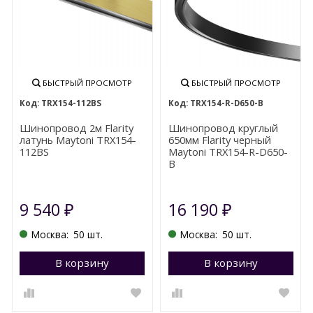
БЫСТРЫЙ ПРОСМОТР
БЫСТРЫЙ ПРОСМОТР
TRX154-112BS
TRX154-R-D650-B
Шинопровод 2м Flarity
Шинопровод круглый
латунь Maytoni TRX154-
650мм Flarity черный
112BS
Maytoni TRX154-R-D650-
B
9 540
16 190
₽
₽
Москва:
50 шт.
Москва:
50 шт.
В корзину
Перейти в корзину
В корзину
П