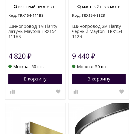
БЫСТРЫЙ ПРОСМОТР
БЫСТРЫЙ ПРОСМОТР
TRX154-111BS
TRX154-112B
Шинопровод 1м Flarity
Шинопровод 2м Flarity
латунь Maytoni TRX154-
черный Maytoni TRX154-
111BS
112B
4 820
9 440
₽
₽
Москва:
50 шт.
Москва:
50 шт.
В корзину
Перейти в корзину
В корзину
П