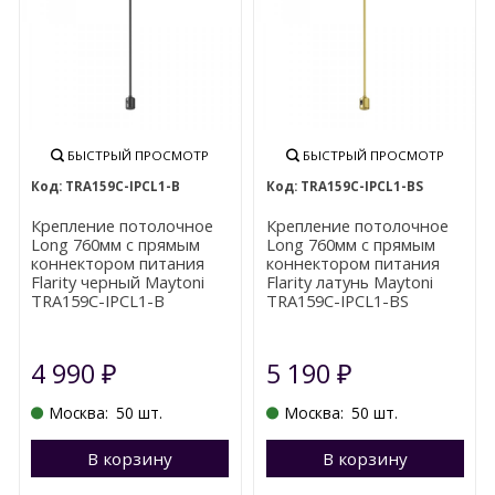
БЫСТРЫЙ ПРОСМОТР
БЫСТРЫЙ ПРОСМОТР
TRA159С-IPCL1-B
TRA159С-IPCL1-BS
Крепление потолочное
Крепление потолочное
Long 760мм с прямым
Long 760мм с прямым
коннектором питания
коннектором питания
Flarity черный Maytoni
Flarity латунь Maytoni
TRA159С-IPCL1-B
TRA159С-IPCL1-BS
4 990
5 190
₽
₽
Москва:
50 шт.
Москва:
50 шт.
В корзину
Перейти в корзину
В корзину
П