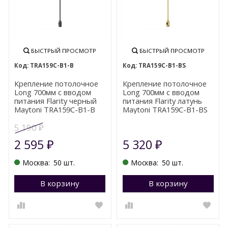
БЫСТРЫЙ ПРОСМОТР
БЫСТРЫЙ ПРОСМОТР
TRA159C-B1-B
TRA159C-B1-BS
Крепление потолочное
Крепление потолочное
Long 700мм с вводом
Long 700мм с вводом
питания Flarity черный
питания Flarity латунь
Maytoni TRA159C-B1-B
Maytoni TRA159C-B1-BS
5 190
₽
2 595
5 320
₽
₽
Москва:
50 шт.
Москва:
50 шт.
В корзину
Перейти в корзину
В корзину
П