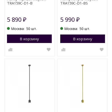
TRA159С-D1-B
TRA159С-D1-BS
5 890
5 990
₽
₽
Москва:
50 шт.
Москва:
50 шт.
В корзину
Перейти в корзину
В корзину
П