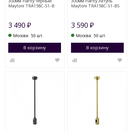
300мм Flarity черный
300мм Flarity латунь
Maytoni TRA158С-S1-B
Maytoni TRA158С-S1-BS
3 490
3 590
₽
₽
Москва:
50 шт.
Москва:
50 шт.
В корзину
Перейти в корзину
В корзину
П