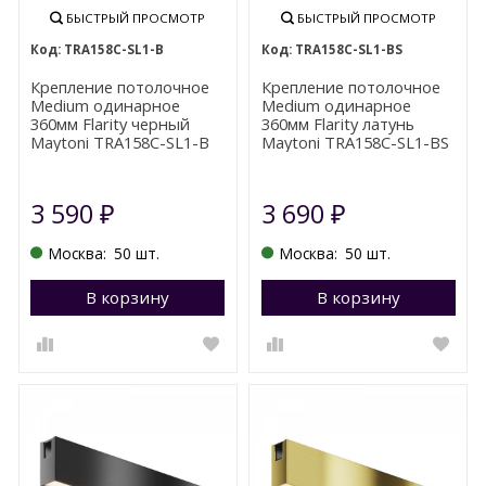
БЫСТРЫЙ ПРОСМОТР
БЫСТРЫЙ ПРОСМОТР
TRA158С-SL1-B
TRA158С-SL1-BS
Крепление потолочное
Крепление потолочное
Medium одинарное
Medium одинарное
360мм Flarity черный
360мм Flarity латунь
Maytoni TRA158С-SL1-B
Maytoni TRA158С-SL1-BS
3 590
3 690
₽
₽
Москва:
50 шт.
Москва:
50 шт.
В корзину
Перейти в корзину
В корзину
П