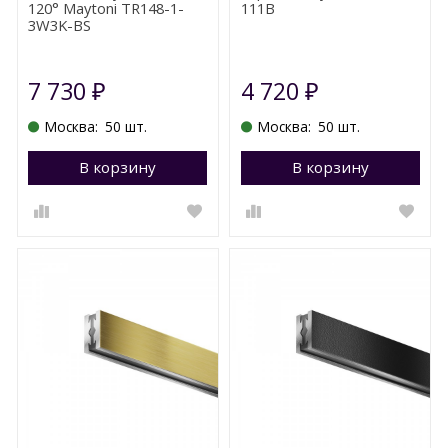
120° Maytoni TR148-1-
111B
3W3K-BS
7 730
4 720
₽
₽
Москва:
50 шт.
Москва:
50 шт.
В корзину
Перейти в корзину
В корзину
П