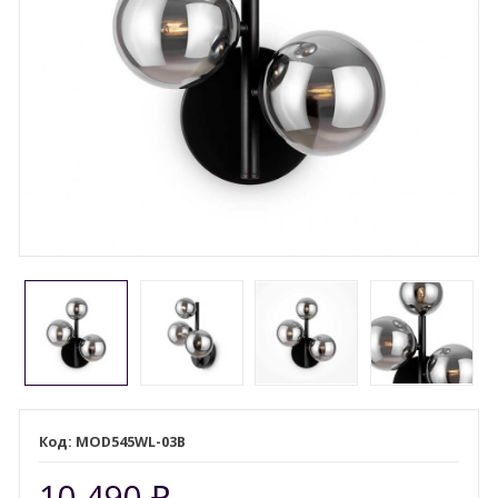
MOD545WL-03B
10 490
₽