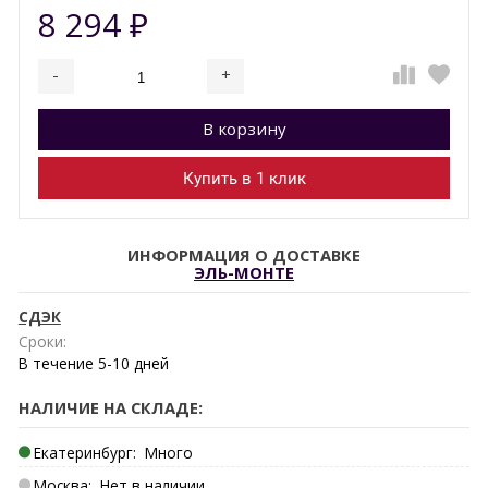
8 294
₽
-
+
Добавляется...
Добавлен
В корзину
Купить в 1 клик
ИНФОРМАЦИЯ О ДОСТАВКЕ
ЭЛЬ-МОНТЕ
СДЭК
Сроки:
В течение
5-10
дней
НАЛИЧИЕ НА СКЛАДЕ:
Екатеринбург:
Много
Москва:
Нет в наличии