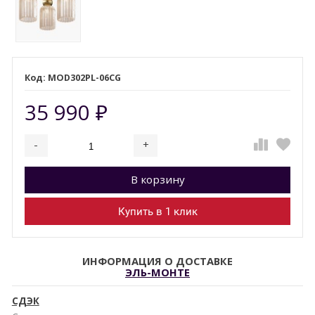
MOD302PL-06CG
35 990
₽
-
+
Добавляется...
Добавлен
В корзину
Купить в 1 клик
ИНФОРМАЦИЯ О ДОСТАВКЕ
ЭЛЬ-МОНТЕ
СДЭК