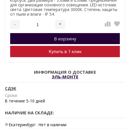
корпуса. Два размера - 350мм и 650мм. Предназначен
для организации основного освещения. LED-источник
света. Цветовая температура 3000К. Степень защиты
от пыли и влаги - IP 54.
-
+
Добавляется...
Добавлен
В корзину
Купить в 1 клик
ИНФОРМАЦИЯ О ДОСТАВКЕ
ЭЛЬ-МОНТЕ
СДЭК
Сроки:
В течение
5-10
дней
НАЛИЧИЕ НА СКЛАДЕ:
Екатеринбург:
Нет в наличии