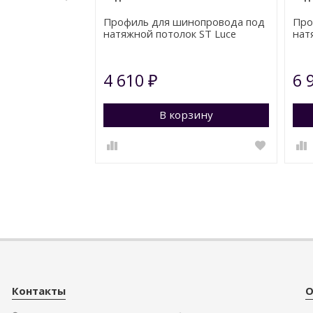
Профиль для шинопровода под
Про
натяжной потолок ST Luce
нат
Skyline 48 ST1047.529.02
Skyl
4 610
6 
₽
В корзину
Пе
Контакты
О