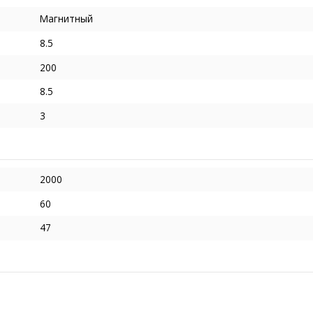
Магнитный
8.5
200
8.5
3
2000
60
47