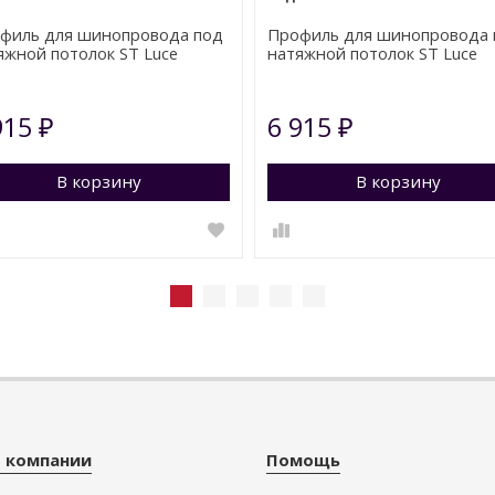
филь для шинопровода под
Профиль для шинопровода 
яжной потолок ST Luce
натяжной потолок ST Luce
ine 48 ST1047.539.02
Skyline 48 ST1047.439.02
915
6 915
₽
₽
рейти в корзину
В корзину
Перейти в корзину
В корзину
 компании
Помощь