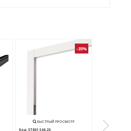
-35%
БЫСТРЫЙ ПРОСМОТР
БЫСТРЫ
ST801.546.20
ST801.536.20