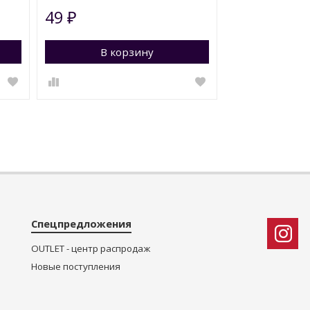
49
1 890
₽
₽
Перейти в корзину
В корзину
Перейти в к
В к
Спецпредложения
OUTLET - центр распродаж
Новые поступления