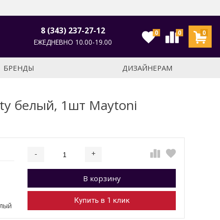
8 (343) 237-27-12
0
0
0
ЕЖЕДНЕВНО 10.00-19.00
БРЕНДЫ
ДИЗАЙНЕРАМ
ty белый, 1шт Maytoni
-
+
Добавляется...
Добавлен
В корзину
П
Купить в 1 клик
елый