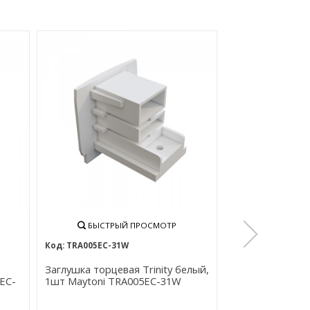
БЫСТРЫЙ ПРОСМОТР
БЫСТРЫ
TRA005EC-31W
TRA005CF-31
Заглушка торцевая Trinity белый,
Коннектор гибк
EC-
1шт Maytoni TRA005EC-31W
Maytoni TRA005