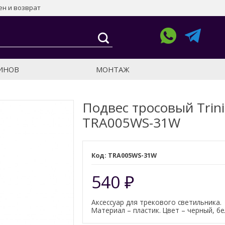
н и возврат
ЗИНОВ
МОНТАЖ
Подвес тросовый Trini
TRA005WS-31W
TRA005WS-31W
540
₽
Аксессуар для трекового светильника.
Материал – пластик. Цвет – черный, б